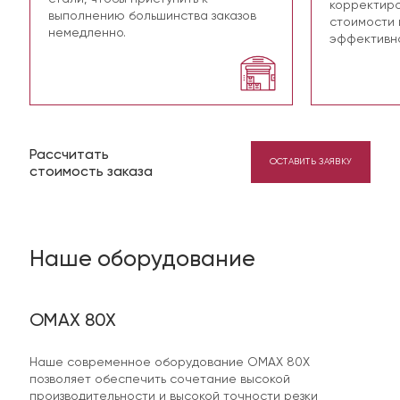
корректиро
Стекло и композиционное стекло (триплекс,
выполнению большинства заказов
стоимости 
бронестекло, армированное стекло, стеклотекстолит
немедленно.
эффективно
и т.п.)
Пористые и прозрачные материалы
Сотовые и сэндвич-конструкции
Бетон и железобетон
Рассчитать
ОСТАВИТЬ ЗАЯВКУ
стоимость заказа
Наше оборудование
OMAX 80X
Наше современное оборудование OMAX 80X
позволяет обеспечить сочетание высокой
производительности и высокой точности резки