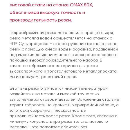
листовой стали на станке OMAX 80Х,
обеспечивая высокую точность и
производительность резки.
Вы можете скачать нужный опросный лист,
внести туда информацию и после заполнения
Гидроабразивная резка металла или, проще говоря,
резка металла водой осуществляется на станках с
отправить нам — это ускорит процесс
ЧПУ. Суть процесса – это разрушение металла в зоне
обработки заявки
резки с помощью смеси воды и абразива, подаваемой
под высоким давлением через сверхпрочное сопло с
помощью высокопроизводительного насоса. В
Формы для скачивания:
качестве абразивного материала для резки
высокопрочного и толстолистового металлопроката
Режущая кромка ковша или отвала
мы используем гранатовый песок.
Футеровка дробилки или бункера
Этот вид резки отличается низкой температурой
воздействия на металл и высокой точностью
Молоток дробилки
выполнения заготовок и деталей. Закалённая сталь не
теряет твёрдости на кромке и в прикромочной зоне, а
Сито грохота
заготовки сохраняют плоскостность и
Угловая защита ковша
прямолинейность после резки. Кроме того, сведена к
минимуму конусность при резке толстолистового
Другое
металла – это позволяет обойтись без