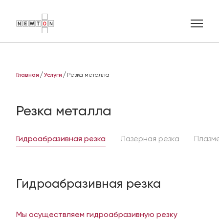
Главная
Услуги
Резка металла
Ваше имя
Резка металла
E-mail
Гидроабразивная резка
Лазерная резка
Плазм
Телефон
Добавить описание
Гидроабразивная резка
Мы осуществляем гидроабразивную резку