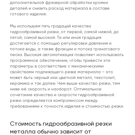
дополнительной фрезерной обработки кромки
деталей и снизить расход материала в составе
готового изделия.
Мы используем пять градаций качества
гидроабразивной резки, от первой, самой низкой, до
пятой, самой высокой. Та или иная градация
достигается с помощью регулировки давления и
По телефону
потока воды, а также фракции и потока гранатового
песка. Высокая автоматизация позволяет использовать
По E-mail
программное обеспечение, чтобы привести эти
параметры в соответствие с механическими
свойствами подлежащего резке материала – это
+ прикрепить файл
ОТПРАВИТЬ
может быть чёрный или цветной металл, текстолит,
керамика и так далее. Чем выше качество резки, тем
ниже её скорость и наоборот. Оптимальное
сочетание качества и скорости гидроабразивной
резки определяется компромиссом между
требованиями к точности изделия и стоимостью резки.
Стоимость гидроабразивной резки
металла обычно зависит от