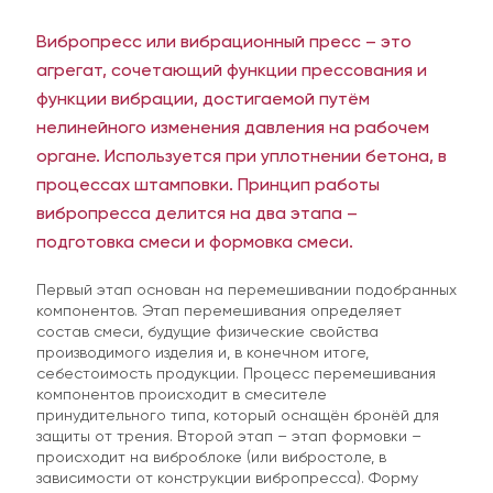
Вибропресс или вибрационный пресс – это
агрегат, сочетающий функции прессования и
функции вибрации, достигаемой путём
Вы можете скачать нужный опросный лист,
внести туда информацию и после заполнения
нелинейного изменения давления на рабочем
отправить нам — это ускорит процесс
органе. Используется при уплотнении бетона, в
обработки заявки
процессах штамповки. Принцип работы
вибропресса делится на два этапа –
Формы для скачивания:
подготовка смеси и формовка смеси.
Режущая кромка ковша или отвала
Первый этап основан на перемешивании подобранных
компонентов. Этап перемешивания определяет
Футеровка дробилки или бункера
состав смеси, будущие физические свойства
производимого изделия и, в конечном итоге,
Молоток дробилки
себестоимость продукции. Процесс перемешивания
компонентов происходит в смесителе
Сито грохота
принудительного типа, который оснащён бронёй для
защиты от трения. Второй этап – этап формовки –
Угловая защита ковша
происходит на виброблоке (или вибростоле, в
Другое
зависимости от конструкции вибропресса). Форму