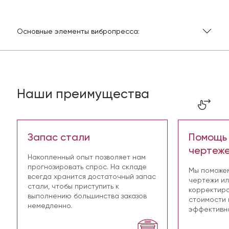
Основные элементы вибропресса:
Виброблок или вибростол
Матрица - формирование геометрии по бокам
Пуансон - формирование геометрии сверху и
Наши преимущества
оказание давления на смесь
Поддон - формирование нижней, плоской части
изделия
Запас стали
Помощь 
чертеж
Накопленный опыт позволяет нам
прогнозировать спрос. На складе
Мы поможе
всегда хранится достаточный запас
чертежи ил
стали, чтобы приступить к
корректиро
выполнению большинства заказов
стоимости 
немедленно.
эффективно