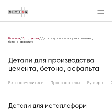
Главная
Продукция
Детали для производства цемента,
бетона, асфальта
Ваше имя
Детали для производства
E-mail
цемента, бетона, асфальта
Телефон
Бетоносмесители
Транспортёры
Бункеры
Добавить описание
Детали для металлоформ