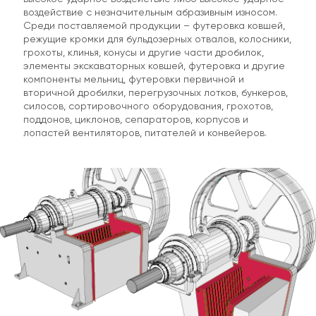
воздействие с незначительным абразивным износом.
Среди поставляемой продукции – футеровка ковшей,
режущие кромки для бульдозерных отвалов, колосники,
грохоты, клинья, конусы и другие части дробилок,
элементы экскаваторных ковшей, футеровка и другие
компоненты мельниц, футеровки первичной и
вторичной дробилки, перегрузочных лотков, бункеров,
силосов, сортировочного оборудования, грохотов,
По телефону
поддонов, циклонов, сепараторов, корпусов и
лопастей вентиляторов, питателей и конвейеров.
По E-mail
+ прикрепить файл
ОТПРАВИТЬ