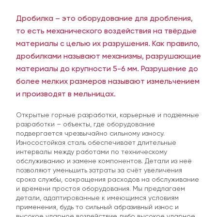
Дробилка – это оборудование для дробления,
то есть механического воздействия на твёрдые
материалы с целью их разрушения. Как правило,
Вы можете скачать нужный опросный лист,
внести туда информацию и после заполнения
дробилками называют механизмы, разрушающие
отправить нам — это ускорит процесс
материалы до крупности 5-6 мм. Разрушение до
обработки заявки
более мелких размеров называют измельчением
и производят в мельницах.
Формы для скачивания:
Открытые горные разработки, карьерные и подземные
Режущая кромка ковша или отвала
разработки – объекты, где оборудование
подвергается чрезвычайно сильному износу.
Футеровка дробилки или бункера
Износостойкая сталь обеспечивает длительные
интервалы между работами по техническому
Молоток дробилки
обслуживанию и замене компонентов. Детали из неё
позволяют уменьшить затраты за счёт увеличения
Сито грохота
срока службы, сокращения расходов на обслуживание
и времени простоя оборудования. Мы предлагаем
Угловая защита ковша
детали, адаптированные к имеющимся условиям
применения, будь то сильный абразивный износ и
Другое
высокое ударное воздействие либо высокое ударное