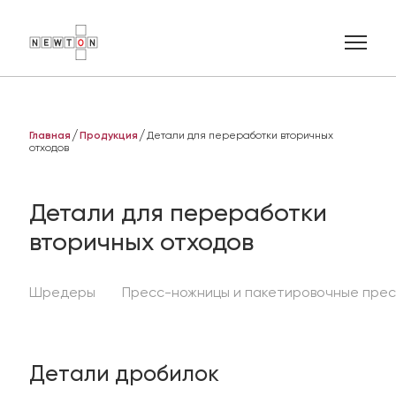
Главная
Продукция
Детали для переработки вторичных
отходов
Ваше имя
Детали для переработки
E-mail
вторичных отходов
Телефон
Шредеры
Пресс-ножницы и пакетировочные пре
Добавить описание
Детали дробилок